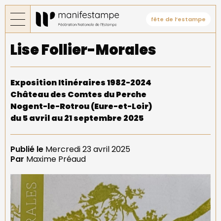
Aller
au
fête de l’estampe
contenu
principal
Lise Follier-Morales
Exposition Itinéraires 1982-2024
Château des Comtes du Perche
Nogent-le-Rotrou (Eure-et-Loir)
du 5 avril au 21 septembre 2025
Publié le
Mercredi 23 avril 2025
Par
Maxime Préaud