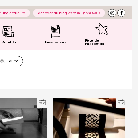
 une actualité
accéder au blog
vu et lu… pour vous
Fête de
Vu et lu
Ressources
l’estampe
autre