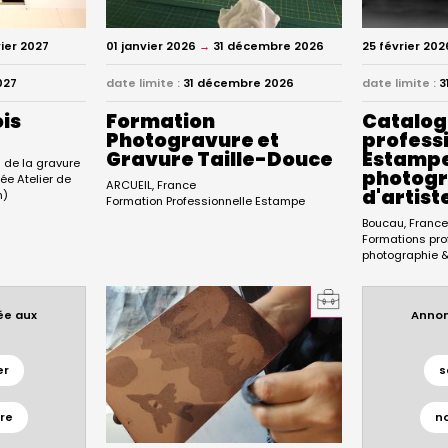
vier 2027
01 janvier 2026
→
31 décembre 2026
25 février 202
027
date limite :
31 décembre 2026
date limite :
3
is
Formation
Catalog
Photogravure et
professi
Gravure Taille-Douce
Estamp
de la gravure
photogra
sée Atelier de
ARCUEIL
France
d'artist
h)
Formation Professionnelle Estampe
Boucau
Franc
Formations pro
photographie & 
ée aux
Annon
s
er
s
re
n