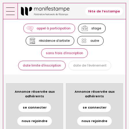
Aller
au
fête de l’estampe
contenu
principal
appel à participation
stage
résidence d’artiste
autre
sans frais d’inscription
date limite d'inscription
date de l'événement
Annonce réservée aux
Annonce réservée aux
adhérents
adhérents
se connecter
se connecter
nous rejoindre
nous rejoindre