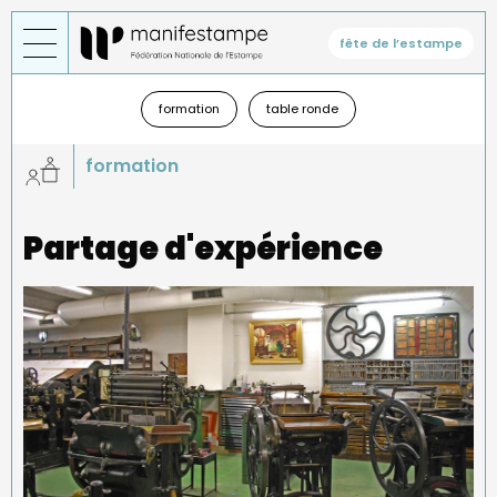
Aller
au
fête de l’estampe
contenu
principal
Général
—
formation
table ronde
sous-
menu
formation
Partage d'expérience