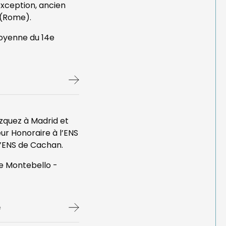
exception, ancien
 (Rome).
toyenne du 14e
zquez à Madrid et
eur Honoraire à l’ENS
l’ENS de Cachan.
e Montebello -
e