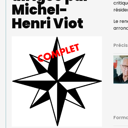
critiq
Michel-
réside
Henri Viot
Le ren
arrond
Précis
Format