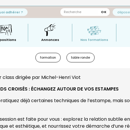
oi adhérer ?
déposer
positions
Annonces
Nos formations
Général
—
formation
table ronde
sous-
menu
 class dirigée par Michel-Henri Viot
DS CROISÉS : ÉCHANGEZ AUTOUR DE VOS ESTAMPES
ratiquez déjà certaines techniques de l’estampe, mais sou
session est faite pour vous : explorez la relation subtile en
que et esthétique, et nourrissez votre démarche d’une réf