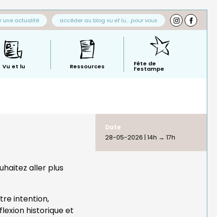
 une actualité
accéder au blog
vu et lu… pour vous
Fête de
Vu et lu
Ressources
l’estampe
Date
28-05-2026 | 14h
→
17h
haitez aller plus
tre intention,
lexion historique et