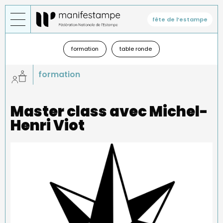
Aller
au
fête de l’estampe
contenu
principal
Général
—
formation
table ronde
sous-
menu
formation
Master class avec Michel-
Henri Viot