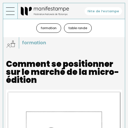
Aller
au
fête de l’estampe
contenu
principal
Général
—
formation
table ronde
sous-
menu
formation
Comment se positionner
sur le marché de la micro-
édition