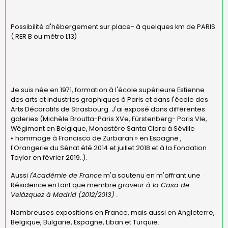
Possibilité d'hébergement sur place- à quelques km de PARIS
( RER B ou métro L13)
J
e suis née en 1971, formation à l'école supérieure Estienne
des arts et industries graphiques à Paris et dans l'école des
Arts Décoratifs de Strasbourg. J'ai exposé dans différentes
galeries (Michèle Broutta-Paris XVe, Fürstenberg- Paris VIe,
Wégimont en Belgique, Monastère Santa Clara à Séville
« hommage à Francisco de Zurbaran » en Espagne ,
l'Orangerie du Sénat été 2014 et juillet 2018 et à la Fondation
Taylor en février 2019..).
Aussi
l'Académie de France
m'a soutenu en m'offrant une
Résidence en tant que membre
graveur à la Casa de
Velázquez à Madrid (2012/2013) .
Nombreuses expositions en France, mais aussi en Angleterre,
Belgique, Bulgarie, Espagne, Liban et Turquie.