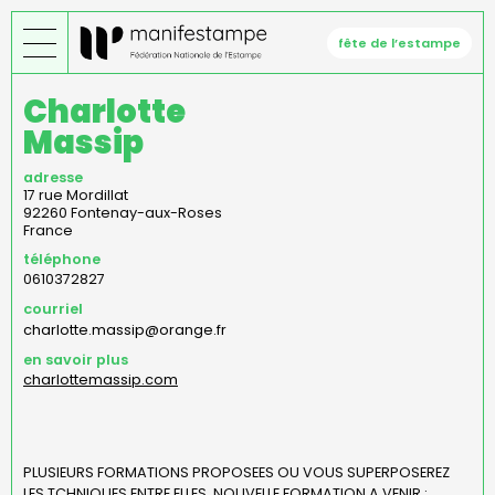
Aller
au
fête de l’estampe
contenu
principal
Charlotte
Massip
adresse
17 rue Mordillat
92260
Fontenay-aux-Roses
France
téléphone
0610372827
courriel
charlotte.massip@orange.fr
en savoir plus
charlottemassip.com
PLUSIEURS FORMATIONS PROPOSEES OU VOUS SUPERPOSEREZ
LES TCHNIQUES ENTRE ELLES. NOUVELLE FORMATION A VENIR :