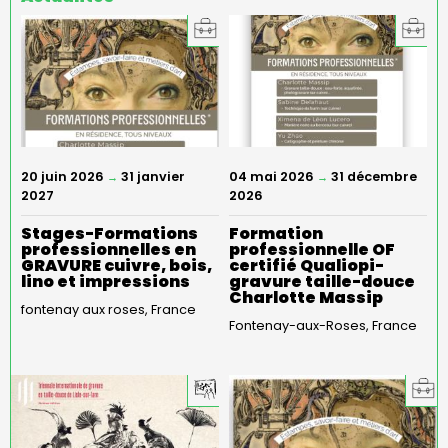
20 juin 2026
31 janvier
04 mai 2026
31 décembre
→
→
2027
2026
Stages-Formations
Formation
professionnelles en
professionnelle OF
GRAVURE cuivre, bois,
certifié Qualiopi-
lino et impressions
gravure taille-douce
Charlotte Massip
fontenay aux roses
France
Fontenay-aux-Roses
France