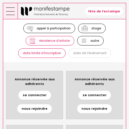
Skip
to
fête de l’estampe
main
content
appel à participation
stage
résidence d’artiste
autre
date limite d'inscription
date de l'événement
Annonce réservée aux
Annonce réservée aux
adhérents
adhérents
se connecter
se connecter
nous rejoindre
nous rejoindre