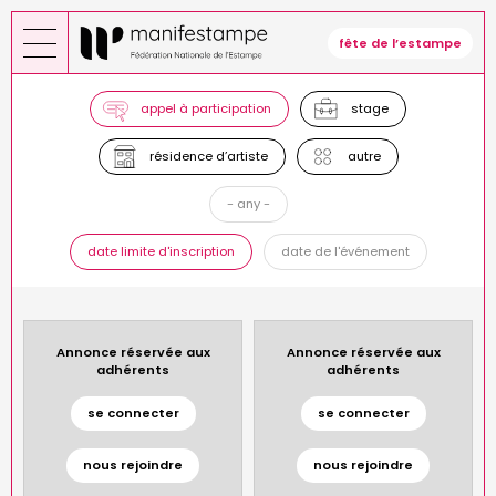
Skip
to
fête de l’estampe
main
content
appel à participation
stage
résidence d’artiste
autre
- any -
date limite d'inscription
date de l'événement
Annonce réservée aux
Annonce réservée aux
adhérents
adhérents
se connecter
se connecter
nous rejoindre
nous rejoindre