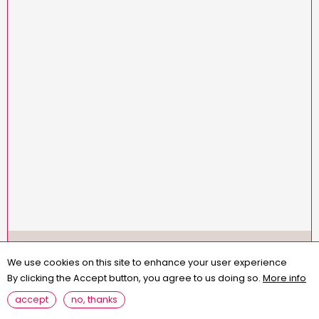
Menu
missions
statuts
règlement intérieur
Pied
We use cookies on this site to enhance your user experience
assemblées générales
contact
questions fréquentes
de
By clicking the Accept button, you agree to us doing so.
More info
page
mentions légales
accept
no, thanks