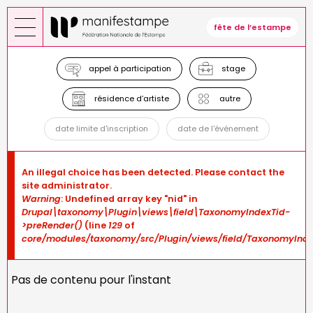
Skip
to
fête de l’estampe
main
content
appel à participation
stage
résidence d’artiste
autre
date limite d'inscription
date de l'événement
Error
An illegal choice has been detected. Please contact the
message
site administrator.
Warning
: Undefined array key "nid" in
Drupal\taxonomy\Plugin\views\field\TaxonomyIndexTid-
>preRender()
(line
129
of
core/modules/taxonomy/src/Plugin/views/field/TaxonomyInde
Pas de contenu pour l'instant