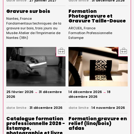
date limite :
27 janvier 2027
date limite :
31 décembre 2026
Gravure sur bois
Formation
Photogravure et
Nantes
France
Gravure Taille-Douce
Fondamentaux techniques de la
gravure sur bois, trois jours au
ARCUEIL
France
Musée Atelier de l'Imprimerie de
Formation Professionnelle
Nantes (18h)
Estampe
25 février 2026
→
31 décembre
14 décembre 2026
→
18
2026
décembre 2026
date limite :
31 décembre 2026
date limite :
14 novembre 2026
Catalogue formation
Formation gravure en
professionnelle 2026 -
relief (lino/bois)
Estampe,
afdas
photographie et livre