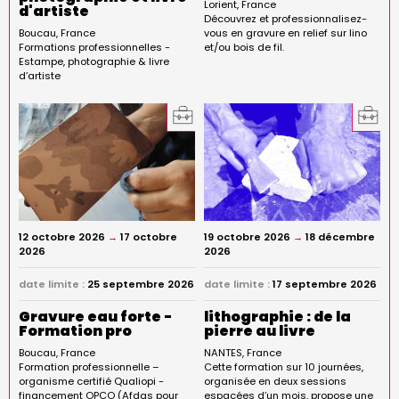
Lorient
France
d'artiste
Découvrez et professionnalisez-
Boucau
France
vous en gravure en relief sur lino
Formations professionnelles -
et/ou bois de fil.
Estampe, photographie & livre
d’artiste
12 octobre 2026
→
17 octobre
19 octobre 2026
→
18 décembre
2026
2026
date limite :
25 septembre 2026
date limite :
17 septembre 2026
Gravure eau forte -
lithographie : de la
Formation pro
pierre au livre
Boucau
France
NANTES
France
Formation professionnelle –
Cette formation sur 10 journées,
organisme certifié Qualiopi -
organisée en deux sessions
financement OPCO (Afdas pour
espacées d’un mois, propose une