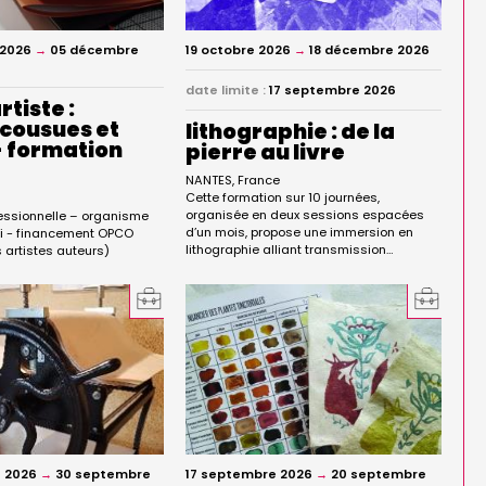
 2026
→
05 décembre
19 octobre 2026
→
18 décembre 2026
date limite :
17 septembre 2026
rtiste :
 cousues et
lithographie : de la
- formation
pierre au livre
NANTES
France
Cette formation sur 10 journées,
e
organisée en deux sessions espacées
essionnelle – organisme
d’un mois, propose une immersion en
opi - financement OPCO
lithographie alliant transmission…
 artistes auteurs)
 2026
→
30 septembre
17 septembre 2026
→
20 septembre