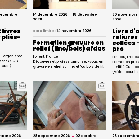
décembre
14 décembre 2026
→
18 décembre
30 novembre
2026
2026
: livres
Livre d'a
date limite :
14 novembre 2026
s pliés-
reliures
Formation gravure en
collées 
relief (lino/bois) afdas
pro
e – organisme
Lorient
France
Boucau
Franc
cement OPCO
Découvrez et professionnalisez-vous en
Formation prof
uteurs)
gravure en relief sur lino et/ou bois de fil.
certifié Quali
(Afdas pour les
28 septembre
ctobre 2026
28 septembre 2026
→
02 octobre