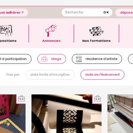
oi adhérer ?
déposer
positions
Annonces
Nos formations
 à participation
stage
résidence d’artiste
Trier par
date limite d'inscription
date de l'événement