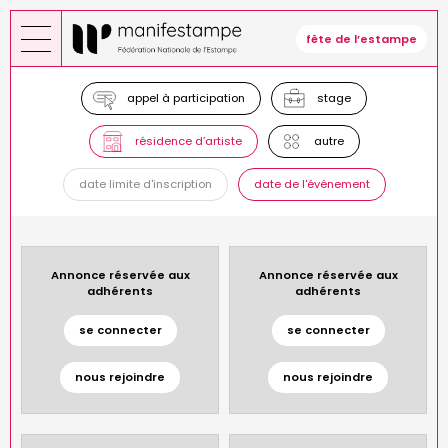
Aller
au
fête de l’estampe
contenu
principal
appel à participation
stage
résidence d’artiste
autre
date limite d'inscription
date de l'événement
Annonce réservée aux
Annonce réservée aux
adhérents
adhérents
se connecter
se connecter
nous rejoindre
nous rejoindre