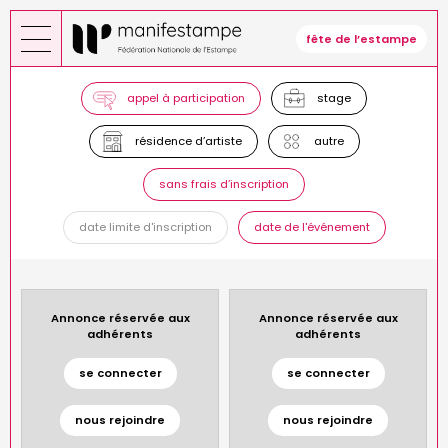
Aller
au
fête de l’estampe
contenu
principal
appel à participation
stage
résidence d’artiste
autre
sans frais d’inscription
date limite d'inscription
date de l'événement
Annonce réservée aux
Annonce réservée aux
adhérents
adhérents
se connecter
se connecter
nous rejoindre
nous rejoindre