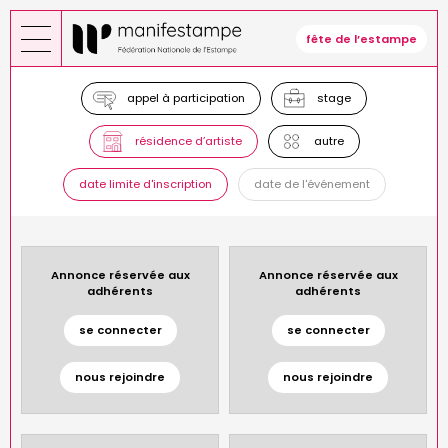
Aller
au
fête de l’estampe
contenu
principal
appel à participation
stage
résidence d’artiste
autre
date limite d'inscription
date de l'événement
Annonce réservée aux
Annonce réservée aux
adhérents
adhérents
se connecter
se connecter
nous rejoindre
nous rejoindre