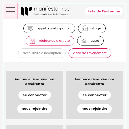
Aller
au
fête de l’estampe
contenu
principal
appel à participation
stage
résidence d’artiste
autre
date limite d'inscription
date de l'événement
Annonce réservée aux
Annonce réservée aux
adhérents
adhérents
se connecter
se connecter
nous rejoindre
nous rejoindre