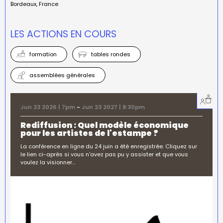
Bordeaux
France
LES ACTIONS EN COURS
formation
tables rondes
assemblées générales
Jun 23 2026 | 7pm
-
Jun 23 2027 | 8:30pm
Rediffusion : Quel modèle économique
pour les artistes de l'estampe ?
La conférence en ligne du 24 juin a été enregistrée. Cliquez sur
le lien ci-après si vous n'avez pas pu y assister et que vous
voulez la visionner…