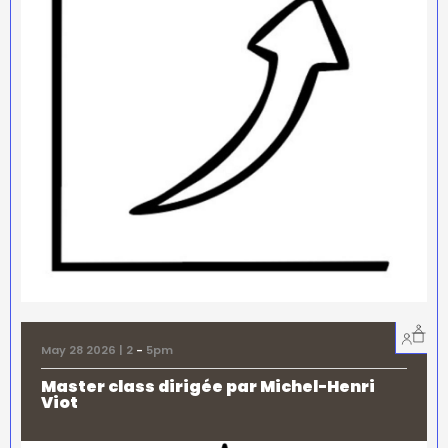
May 28 2026 | 2
-
5pm
Master class dirigée par Michel-Henri
Viot