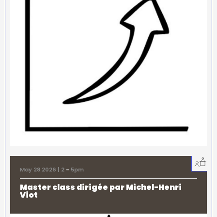
May 28 2026 | 2
-
5pm
Master class dirigée par Michel-Henri
Viot