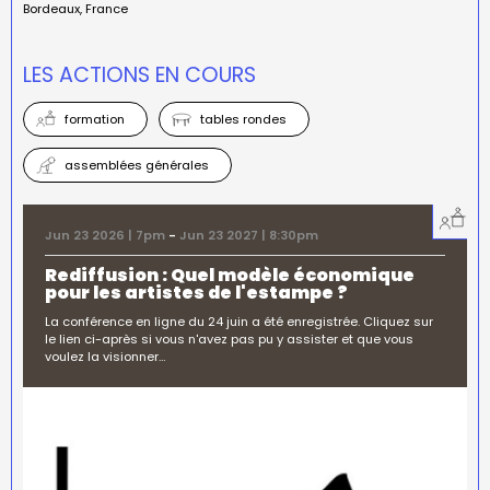
Bordeaux
France
LES ACTIONS EN COURS
formation
tables rondes
assemblées générales
Jun 23 2026 | 7pm
-
Jun 23 2027 | 8:30pm
Rediffusion : Quel modèle économique
pour les artistes de l'estampe ?
La conférence en ligne du 24 juin a été enregistrée. Cliquez sur
le lien ci-après si vous n'avez pas pu y assister et que vous
voulez la visionner…