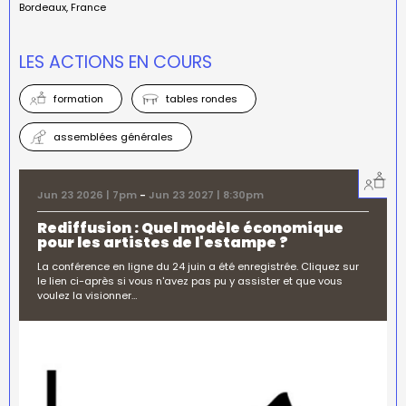
Bordeaux
France
LES ACTIONS EN COURS
formation
tables rondes
assemblées générales
Jun 23 2026 | 7pm
-
Jun 23 2027 | 8:30pm
Rediffusion : Quel modèle économique
pour les artistes de l'estampe ?
La conférence en ligne du 24 juin a été enregistrée. Cliquez sur
le lien ci-après si vous n'avez pas pu y assister et que vous
voulez la visionner…