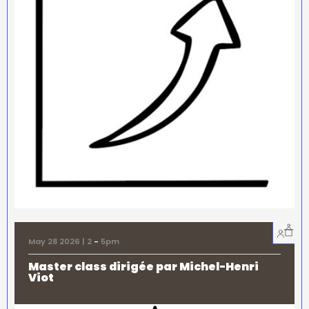
May 28 2026 | 2
-
5pm
Master class dirigée par Michel-Henri
Viot