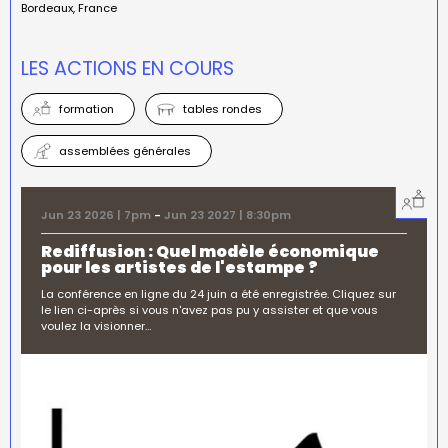
Bordeaux
France
LES ACTIONS EN COURS
formation
tables rondes
assemblées générales
Jun 23 2026 | 7pm
-
Jun 23 2027 | 8:30pm
Rediffusion : Quel modèle économique
pour les artistes de l'estampe ?
La conférence en ligne du 24 juin a été enregistrée. Cliquez sur
le lien ci-après si vous n'avez pas pu y assister et que vous
voulez la visionner…