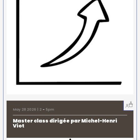
May 28 2026 | 2
-
5pm
Master class dirigée par Michel-Henri
Viot