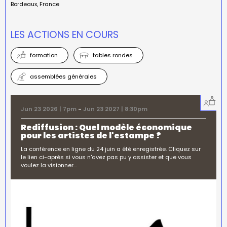
Bordeaux
France
LES ACTIONS EN COURS
formation
tables rondes
assemblées générales
Jun 23 2026 | 7pm
-
Jun 23 2027 | 8:30pm
Rediffusion : Quel modèle économique
pour les artistes de l'estampe ?
La conférence en ligne du 24 juin a été enregistrée. Cliquez sur
le lien ci-après si vous n'avez pas pu y assister et que vous
voulez la visionner…