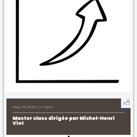
May 28 2026 | 2
-
5pm
Master class dirigée par Michel-Henri
Viot