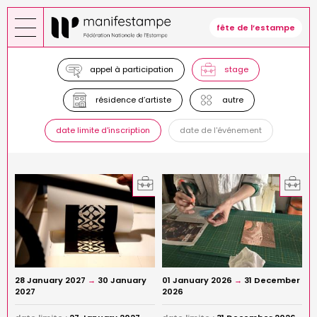
Skip
to
fête de l’estampe
main
content
appel à participation
stage
résidence d’artiste
autre
date limite d'inscription
date de l'événement
28 January 2027
→
30 January
01 January 2026
→
31 December
2027
2026