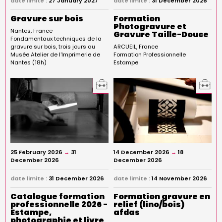
date limite :
27 January 2027
date limite :
31 December 2026
Gravure sur bois
Formation
Photogravure et
Nantes
France
Gravure Taille-Douce
Fondamentaux techniques de la
gravure sur bois, trois jours au
ARCUEIL
France
Musée Atelier de l'Imprimerie de
Formation Professionnelle
Nantes (18h)
Estampe
25 February 2026
→
31
14 December 2026
→
18
December 2026
December 2026
date limite :
31 December 2026
date limite :
14 November 2026
Catalogue formation
Formation gravure en
professionnelle 2026 -
relief (lino/bois)
Estampe,
afdas
photographie et livre