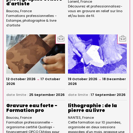
Lorient
France
d'artiste
Découvrez et professionnalisez-
Boucau
France
vous en gravure en relief sur lino
Formations professionnelles -
et/ou bois de fil.
Estampe, photographie & livre
d’artiste
12 October 2026
→
17 October
19 October 2026
→
18 December
2026
2026
date limite :
25 September 2026
date limite :
17 September 2026
Gravure eau forte -
lithographie : de la
Formation pro
pierre au livre
Boucau
France
NANTES
France
Formation professionnelle –
Cette formation sur 10 journées,
organisme certifié Qualiopi -
organisée en deux sessions
financement OPCO (Afdas pour
espacées d’un mois, propose une