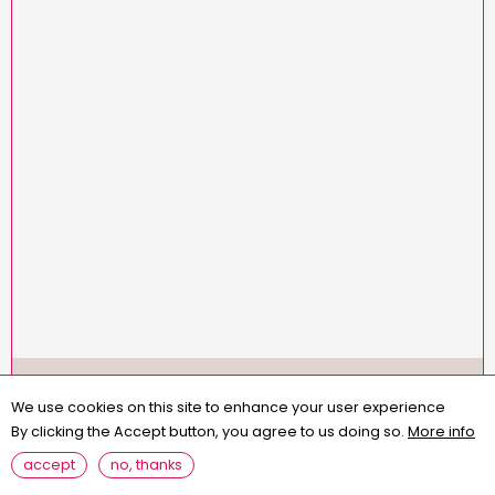
Menu
missions
statuts
règlement intérieur
Pied
We use cookies on this site to enhance your user experience
assemblées générales
contact
questions fréquentes
de
By clicking the Accept button, you agree to us doing so.
More info
page
mentions légales
accept
no, thanks