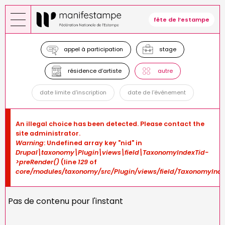
Skip
to
fête de l’estampe
main
content
appel à participation
stage
résidence d’artiste
autre
date limite d'inscription
date de l'événement
Error
An illegal choice has been detected. Please contact the
message
site administrator.
Warning
: Undefined array key "nid" in
Drupal\taxonomy\Plugin\views\field\TaxonomyIndexTid-
>preRender()
(line
129
of
core/modules/taxonomy/src/Plugin/views/field/TaxonomyInde
Pas de contenu pour l'instant