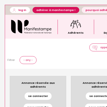
Skip
User
log in
adhérer à manifestampe !
pourquoi adhé
to
account
Général
main
menu
—
content
menu
principal
Adhérents
Ex
appel
Filtrer
- any -
Annonce réservée aux
Annonce réserv
adhérents
adhérent
se connecter
se connect