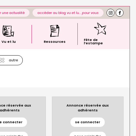
 une actualité
accéder au blog
vu et lu… pour vous
Fête de
Vu et lu
Ressources
l’estampe
autre
ce réservée aux
Annonce réservée aux
adhérents
adhérents
e connecter
se connecter