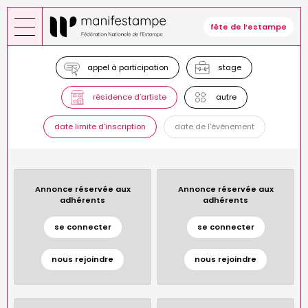
Skip
to
fête de l’estampe
main
content
appel à participation
stage
résidence d’artiste
autre
date limite d'inscription
date de l'événement
Annonce réservée aux
Annonce réservée aux
adhérents
adhérents
se connecter
se connecter
nous rejoindre
nous rejoindre