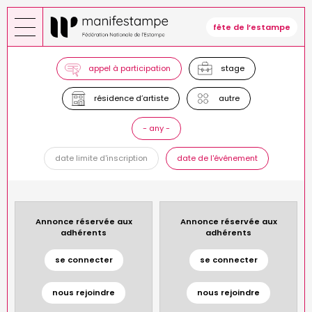
Skip
to
fête de l’estampe
main
content
appel à participation
stage
résidence d’artiste
autre
- any -
date limite d'inscription
date de l'événement
Annonce réservée aux
Annonce réservée aux
adhérents
adhérents
se connecter
se connecter
nous rejoindre
nous rejoindre