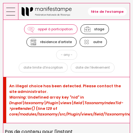
Skip
to
fête de l’estampe
main
content
appel à participation
stage
résidence d’artiste
autre
- any -
date limite d'inscription
date de l'événement
Error
An illegal choice has been detected. Please contact the
message
site administrator.
Warning
: Undefined array key "nid" in
Drupal\taxonomy\Plugin\views\field\TaxonomyIndexTid-
>preRender()
(line
129
of
core/modules/taxonomy/src/Plugin/views/field/TaxonomyInde
Pas de contenu pour l'instant