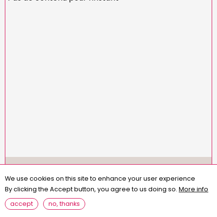
Menu
missions
statuts
règlement intérieur
Pied
We use cookies on this site to enhance your user experience
assemblées générales
contact
questions fréquentes
de
By clicking the Accept button, you agree to us doing so.
More info
page
mentions légales
accept
no, thanks