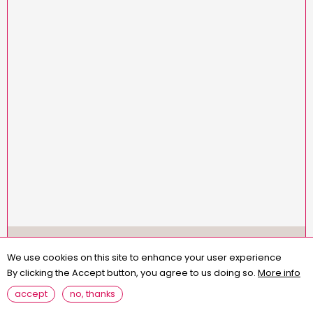
Menu
missions
statuts
règlement intérieur
Pied
We use cookies on this site to enhance your user experience
assemblées générales
contact
questions fréquentes
de
By clicking the Accept button, you agree to us doing so.
More info
page
mentions légales
accept
no, thanks