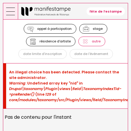
Skip
to
fête de l’estampe
main
content
appel à participation
stage
résidence d’artiste
autre
date limite d'inscription
date de l'événement
Error
An illegal choice has been detected. Please contact the
message
site administrator.
Warning
: Undefined array key "nid" in
Drupal\taxonomy\Plugin\views\field\TaxonomyIndexTid-
>preRender()
(line
129
of
core/modules/taxonomy/src/Plugin/views/field/TaxonomyInde
Pas de contenu pour l'instant