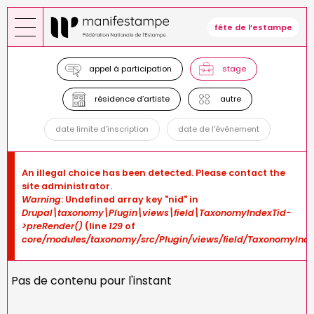
Skip
to
fête de l’estampe
main
content
appel à participation
stage
résidence d’artiste
autre
date limite d'inscription
date de l'événement
Error
An illegal choice has been detected. Please contact the
message
site administrator.
Warning
: Undefined array key "nid" in
Drupal\taxonomy\Plugin\views\field\TaxonomyIndexTid-
>preRender()
(line
129
of
core/modules/taxonomy/src/Plugin/views/field/TaxonomyInde
Pas de contenu pour l'instant