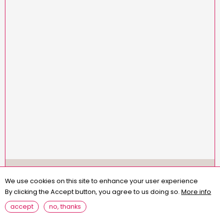
Menu
missions
statuts
règlement intérieur
Pied
We use cookies on this site to enhance your user experience
assemblées générales
contact
questions fréquentes
de
By clicking the Accept button, you agree to us doing so.
More info
page
mentions légales
accept
no, thanks