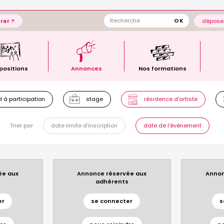
rer ?
déposer
positions
Annonces
Nos formations
 à participation
stage
résidence d’artiste
Trier par
date limite d'inscription
date de l'événement
ée aux
Annonce réservée aux
Annon
s
adhérents
er
se connecter
s