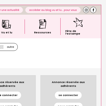
 une actualité
accéder au blog
vu et lu… pour vous
Fête de
Vu et lu
Ressources
l’estampe
autre
ce réservée aux
Annonce réservée aux
adhérents
adhérents
e connecter
se connecter