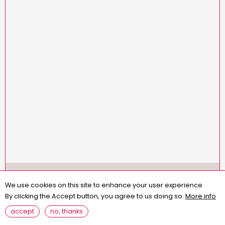
Menu
missions
statuts
règlement intérieur
Pied
We use cookies on this site to enhance your user experience
assemblées générales
contact
questions fréquentes
de
By clicking the Accept button, you agree to us doing so.
More info
page
mentions légales
accept
no, thanks