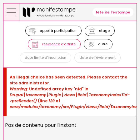
Skip
to
fête de l’estampe
main
content
appel à participation
stage
résidence d’artiste
autre
date limite d'inscription
date de l'événement
Error
An illegal choice has been detected. Please contact the
message
site administrator.
Warning
: Undefined array key "nid" in
Drupal\taxonomy\Plugin\views\field\TaxonomyIndexTid-
>preRender()
(line
129
of
core/modules/taxonomy/src/Plugin/views/field/TaxonomyInde
Pas de contenu pour l'instant