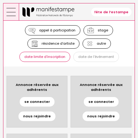
Aller
au
fête de l’estampe
contenu
principal
appel à participation
stage
résidence d’artiste
autre
date limite d'inscription
date de l'événement
Annonce réservée aux
Annonce réservée aux
adhérents
adhérents
se connecter
se connecter
nous rejoindre
nous rejoindre