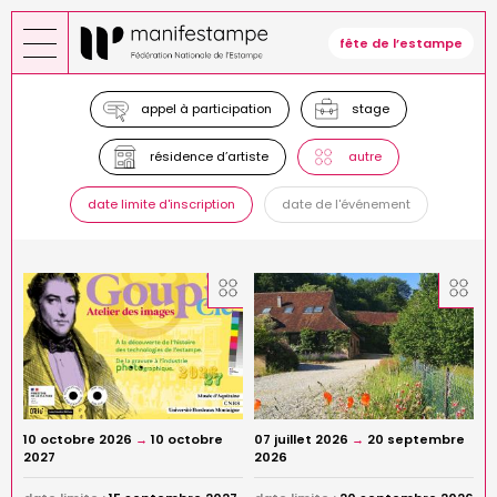
Aller
au
fête de l’estampe
contenu
principal
appel à participation
stage
résidence d’artiste
autre
date limite d'inscription
date de l'événement
10 octobre 2026
→
10 octobre
07 juillet 2026
→
20 septembre
2027
2026