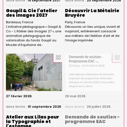
date limite :
15 septembre 2027
date limite :
20 septembre 2026
Goupil & Cie l'atelier
Découvrir La Métairie
des images 2027
Bruyère
Bordeaux
France
Parly
France
L’initiative pédagogique « Goupil &
Découvrez un lieu unique, vivant et
Co – L'Atelier des Images 27 », une
inspirant, entièrement consacré
animation pédagogique de
aux métiers de l’édition d’art et de
valorisation du fonds Goupil au
l’image imprimée.
Musée d’Aquitaine de…
27 février 2026
29 mai 2026
date limite :
01 septembre 2026
date limite :
29 juillet 2026
Atelier aux Lilas pour
Demande de soutien -
la Typographie et
programme EAC
l'estampe