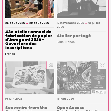
25 août 2026
→
29 août 2026
17 novembre 2025
→
01 juillet
2026
43e atelier annuel de
fabrication de papier
Atelier partagé
d'Awagami 2026 -
Paris
France
Ouverture des
inscriptions
France
16 juin 2026
16 juin 2026
Souvenirs from the
Open Access