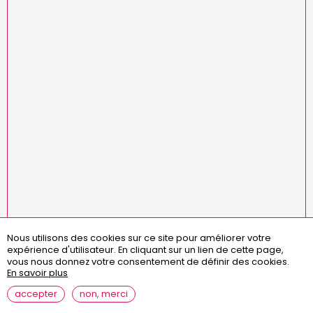
Nous utilisons des cookies sur ce site pour améliorer votre
Menu
missions
statuts
règlement intérieur
expérience d'utilisateur.
En cliquant sur un lien de cette page,
Pied
assemblées générales
contact
questions fréquentes
vous nous donnez votre consentement de définir des cookies.
de
En savoir plus
page
mentions légales
accepter
non, merci