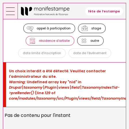
Aller
au
fête de l’estampe
contenu
principal
appel à participation
stage
résidence d’artiste
autre
date limite d'inscription
date de l'événement
Message
Un choix interdit a été détecté. Veuillez contacter
d'erreur
l'administrateur du site.
Warning
: Undefined array key "nid" in
Drupal\taxonomy\Plugin\views\field\TaxonomyIndexTid-
>preRender()
(line
129
of
core/modules/taxonomy/src/Plugin/views/field/TaxonomyInde
Pas de contenu pour l'instant