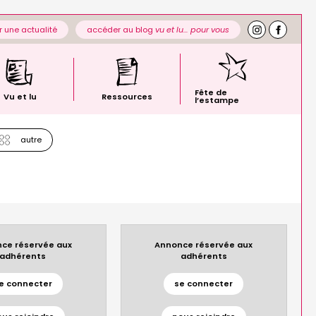
 une actualité
accéder au blog
vu et lu… pour vous
Fête de
Vu et lu
Ressources
l’estampe
autre
ce réservée aux
Annonce réservée aux
adhérents
adhérents
e connecter
se connecter