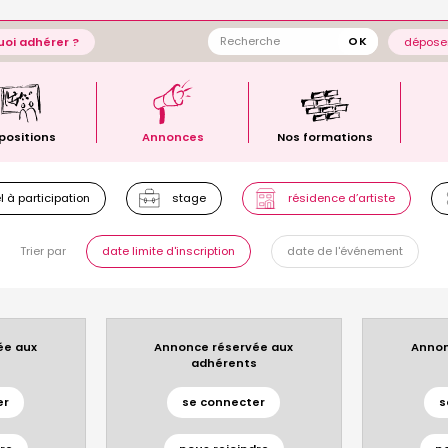
oi adhérer ?
déposer
positions
Annonces
Nos formations
 à participation
stage
résidence d’artiste
Trier par
date limite d'inscription
date de l'événement
ée aux
Annonce réservée aux
Annon
s
adhérents
er
se connecter
s