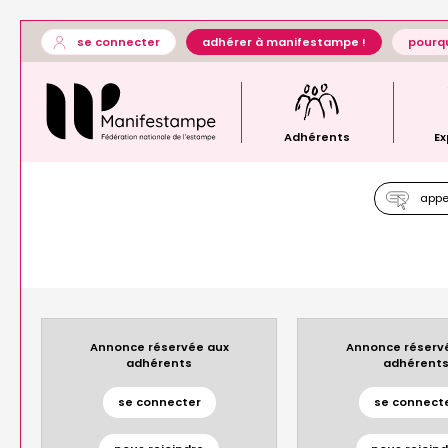
Aller
User
se connecter
adhérer à manifestampe !
pourqu
au
account
Général
contenu
menu
—
principal
menu
principal
Adhérents
Ex
appel
Annonce réservée aux
Annonce réserv
adhérents
adhérent
se connecter
se connect