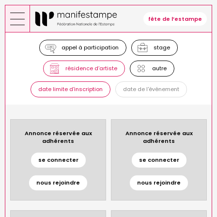
Aller
au
fête de l’estampe
contenu
principal
appel à participation
stage
résidence d’artiste
autre
date limite d'inscription
date de l'événement
Annonce réservée aux
Annonce réservée aux
adhérents
adhérents
se connecter
se connecter
nous rejoindre
nous rejoindre