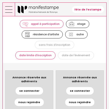
Aller
au
fête de l’estampe
contenu
principal
appel à participation
stage
résidence d’artiste
autre
sans frais d’inscription
date limite d'inscription
date de l'événement
Annonce réservée aux
Annonce réservée aux
adhérents
adhérents
se connecter
se connecter
nous rejoindre
nous rejoindre