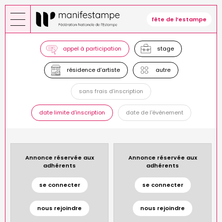
Aller
au
fête de l’estampe
contenu
principal
appel à participation
stage
résidence d’artiste
autre
sans frais d’inscription
date limite d'inscription
date de l'événement
Annonce réservée aux
Annonce réservée aux
adhérents
adhérents
se connecter
se connecter
nous rejoindre
nous rejoindre