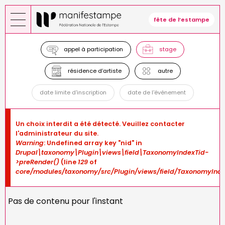
Aller
au
fête de l’estampe
contenu
principal
appel à participation
stage
résidence d’artiste
autre
date limite d'inscription
date de l'événement
Message
Un choix interdit a été détecté. Veuillez contacter
d'erreur
l'administrateur du site.
Warning
: Undefined array key "nid" in
Drupal\taxonomy\Plugin\views\field\TaxonomyIndexTid-
>preRender()
(line
129
of
core/modules/taxonomy/src/Plugin/views/field/TaxonomyInde
Pas de contenu pour l'instant