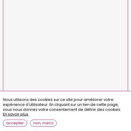
Nous utilisons des cookies sur ce site pour améliorer votre
Menu
missions
statuts
règlement intérieur
expérience d'utilisateur.
En cliquant sur un lien de cette page,
Pied
assemblées générales
contact
questions fréquentes
vous nous donnez votre consentement de définir des cookies.
de
En savoir plus
page
mentions légales
accepter
non, merci