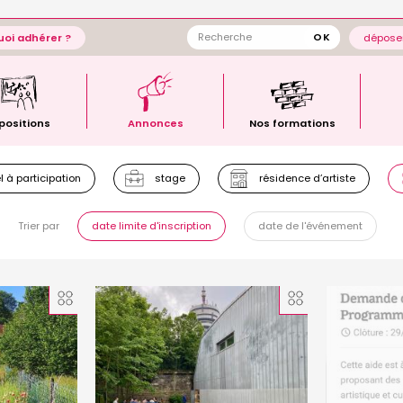
oi adhérer ?
déposer
positions
Annonces
Nos formations
 à participation
stage
résidence d’artiste
Trier par
date limite d'inscription
date de l'événement