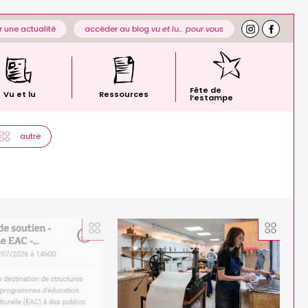
 une actualité
accéder au blog
vu et lu… pour vous
Fête de
Vu et lu
Ressources
l’estampe
autre