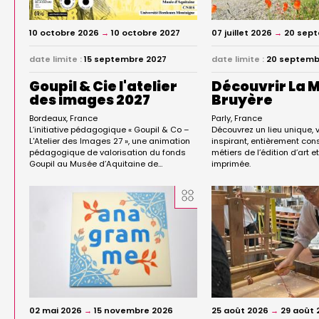
10 octobre 2026
→
10 octobre 2027
07 juillet 2026
→
20 sep
date limite :
15 septembre 2027
date limite :
20 septemb
Goupil & Cie l'atelier
Découvrir La M
des images 2027
Bruyère
Bordeaux
France
Parly
France
L’initiative pédagogique « Goupil & Co –
Découvrez un lieu unique, v
L'Atelier des Images 27 », une animation
inspirant, entièrement co
pédagogique de valorisation du fonds
métiers de l’édition d’art e
Goupil au Musée d’Aquitaine de…
imprimée.
02 mai 2026
→
15 novembre 2026
25 août 2026
→
29 août 