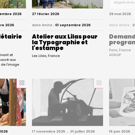
tembre 2026
27 février 2026
29 mai 2026
re 2026
date limite :
01 septembre 2026
date limite :
2
étairie
Atelier aux Lilas pour
Demande
la Typographie et
progra
l'estampe
Paris
France
ivant et
ADAGP
Les Lilas
France
nsacré aux
t de l’image
2026
17 novembre 2025
→
01 juillet 2026
16 juin 2026