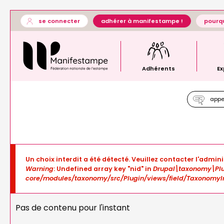
Aller
User
se connecter
adhérer à manifestampe !
pourqu
au
account
Général
contenu
menu
—
principal
menu
principal
Adhérents
Ex
appel
Message
Un choix interdit a été détecté. Veuillez contacter l'admini
d'erreur
Warning
: Undefined array key "nid" in
Drupal\taxonomy\Plu
core/modules/taxonomy/src/Plugin/views/field/TaxonomyI
Pas de contenu pour l'instant