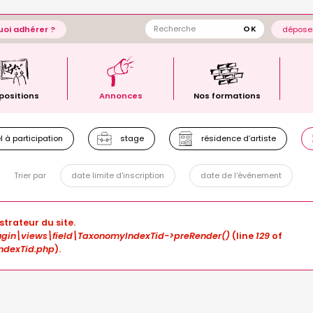
oi adhérer ?
déposer
positions
Annonces
Nos formations
 à participation
stage
résidence d’artiste
Trier par
date limite d'inscription
date de l'événement
strateur du site.
gin\views\field\TaxonomyIndexTid->preRender()
(line
129
of
ndexTid.php
).