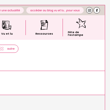
 une actualité
accéder au blog
vu et lu… pour vous
Fête de
Vu et lu
Ressources
l’estampe
autre