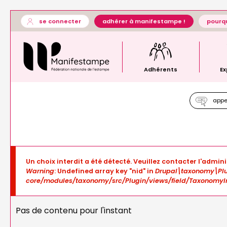
Aller
User
se connecter
adhérer à manifestampe !
pourqu
au
account
Général
contenu
menu
—
principal
menu
principal
Adhérents
Ex
appel
Message
Un choix interdit a été détecté. Veuillez contacter l'admini
d'erreur
Warning
: Undefined array key "nid" in
Drupal\taxonomy\Plu
core/modules/taxonomy/src/Plugin/views/field/TaxonomyI
Pas de contenu pour l'instant