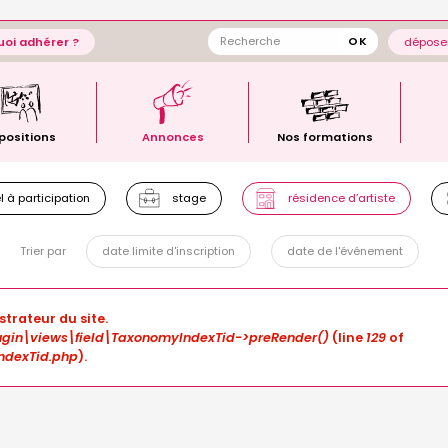
oi adhérer ?
déposer
positions
Annonces
Nos formations
 à participation
stage
résidence d’artiste
Trier par
date limite d'inscription
date de l'événement
strateur du site.
gin\views\field\TaxonomyIndexTid->preRender()
(line
129
of
ndexTid.php
).