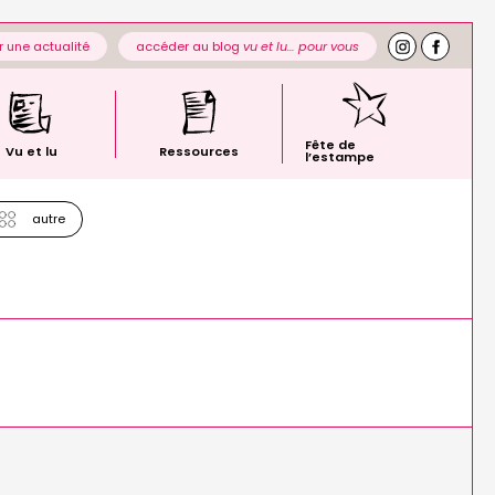
 une actualité
accéder au blog
vu et lu… pour vous
Fête de
Vu et lu
Ressources
l’estampe
autre