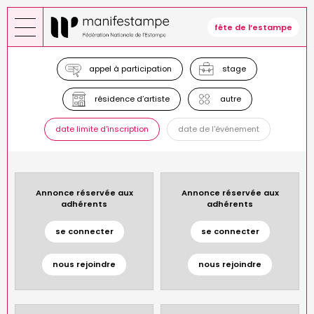
Aller
au
fête de l’estampe
contenu
principal
appel à participation
stage
résidence d’artiste
autre
date limite d'inscription
date de l'événement
Annonce réservée aux
Annonce réservée aux
adhérents
adhérents
se connecter
se connecter
nous rejoindre
nous rejoindre