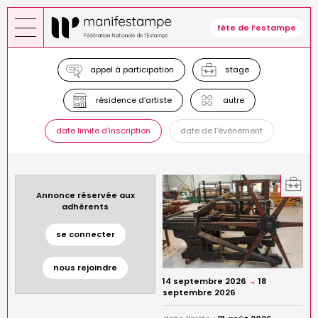
Aller
au
fête de l’estampe
contenu
principal
appel à participation
stage
résidence d’artiste
autre
date limite d'inscription
date de l'événement
Annonce réservée aux
adhérents
se connecter
nous rejoindre
14 septembre 2026
→
18
septembre 2026