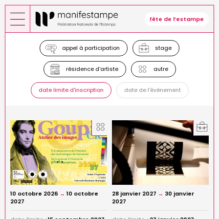
Aller
au
fête de l’estampe
contenu
principal
appel à participation
stage
résidence d’artiste
autre
date limite d'inscription
date de l'événement
10 octobre 2026
→
10 octobre
28 janvier 2027
→
30 janvier
2027
2027