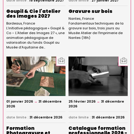
date limite :
15 septembre 2027
date limite :
27 janvier 2027
Goupil & Cie l'atelier
Gravure sur bois
des images 2027
Nantes
France
Bordeaux
France
Fondamentaux techniques de la
L’initiative pédagogique « Goupil &
gravure sur bois, trois jours au
Co – L'Atelier des Images 27 », une
Musée Atelier de l'Imprimerie de
animation pédagogique de
Nantes (18h)
valorisation du fonds Goupil au
Musée d’Aquitaine de…
01 janvier 2026
→
31 décembre
25 février 2026
→
31 décembre
2026
2026
date limite :
31 décembre 2026
date limite :
31 décembre 2026
Formation
Catalogue formation
Photogravure et
professionnelle 2026 -