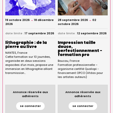
19 octobre 2026
→
18 décembre
28 septembre 2026
→
02
2026
octobre 2026
date limite :
17 septembre 2026
date limite :
12 septembre 2026
lithographie : de la
Impression taille
pierre au livre
douce,
perfectionnement -
NANTES
France
formation pro
Cette formation sur 10 journées,
organisée en deux sessions
Boucau
France
espacées d’un mois, propose une
Formation professionnelle –
immersion en lithographie alliant
organisme certifié Qualiopi -
transmission…
financement OPCO (Afdas pour
les artistes auteurs)
Annonce réservée aux
Annonce réservée aux
adhérents
adhérents
se connecter
se connecter