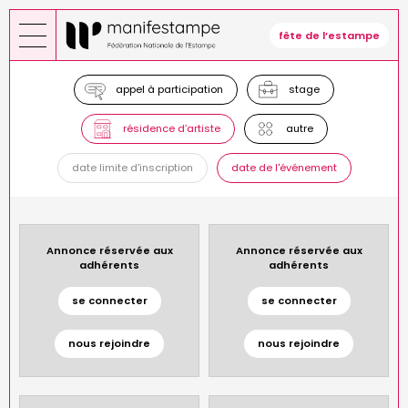
Aller
au
fête de l’estampe
contenu
principal
appel à participation
stage
résidence d’artiste
autre
date limite d'inscription
date de l'événement
Annonce réservée aux
Annonce réservée aux
adhérents
adhérents
se connecter
se connecter
nous rejoindre
nous rejoindre