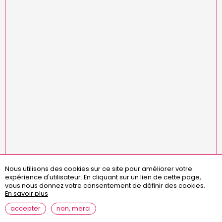
Nous utilisons des cookies sur ce site pour améliorer votre
Menu
missions
statuts
règlement intérieur
expérience d'utilisateur.
En cliquant sur un lien de cette page,
Pied
assemblées générales
contact
questions fréquentes
vous nous donnez votre consentement de définir des cookies.
de
En savoir plus
page
mentions légales
accepter
non, merci