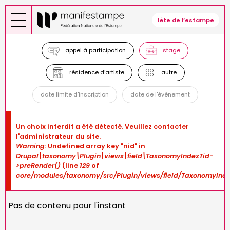
Aller
au
fête de l’estampe
contenu
principal
appel à participation
stage
résidence d’artiste
autre
date limite d'inscription
date de l'événement
Message
Un choix interdit a été détecté. Veuillez contacter
d'erreur
l'administrateur du site.
Warning
: Undefined array key "nid" in
Drupal\taxonomy\Plugin\views\field\TaxonomyIndexTid-
>preRender()
(line
129
of
core/modules/taxonomy/src/Plugin/views/field/TaxonomyInde
Pas de contenu pour l'instant