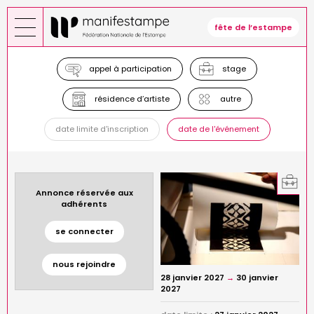
Aller
au
fête de l’estampe
contenu
principal
appel à participation
stage
résidence d’artiste
autre
date limite d'inscription
date de l'événement
Annonce réservée aux
adhérents
se connecter
nous rejoindre
28 janvier 2027
→
30 janvier
2027