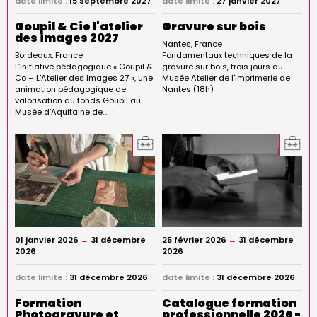
date limite :
15 septembre 2027
date limite :
27 janvier 2027
Goupil & Cie l'atelier
Gravure sur bois
des images 2027
Nantes
France
Bordeaux
France
Fondamentaux techniques de la
L’initiative pédagogique « Goupil &
gravure sur bois, trois jours au
Co – L'Atelier des Images 27 », une
Musée Atelier de l'Imprimerie de
animation pédagogique de
Nantes (18h)
valorisation du fonds Goupil au
Musée d’Aquitaine de…
01 janvier 2026
→
31 décembre
25 février 2026
→
31 décembre
2026
2026
date limite :
31 décembre 2026
date limite :
31 décembre 2026
Formation
Catalogue formation
Photogravure et
professionnelle 2026 -