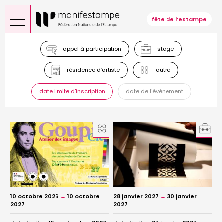
Aller
au
fête de l’estampe
contenu
principal
appel à participation
stage
résidence d’artiste
autre
date limite d'inscription
date de l'événement
10 octobre 2026
→
10 octobre
28 janvier 2027
→
30 janvier
2027
2027